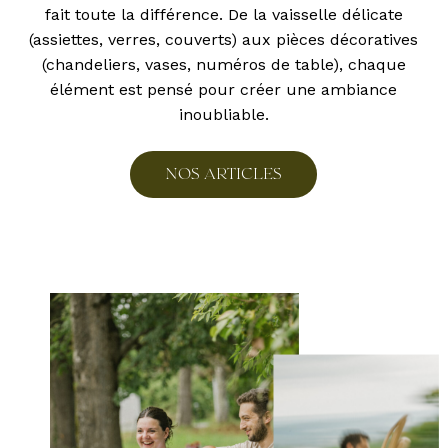
fait toute la différence. De la vaisselle délicate
(assiettes, verres, couverts) aux pièces décoratives
(chandeliers, vases, numéros de table), chaque
élément est pensé pour créer une ambiance
inoubliable.
N
O
S
A
R
T
I
C
L
E
S