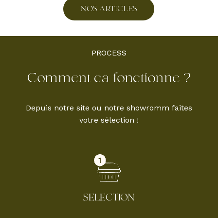
N
O
S
A
R
T
I
C
L
E
S
PROCESS
Comment
ca
fonctionne
?
Depuis notre site ou notre showromm faites
votre sélection !
SELECTION