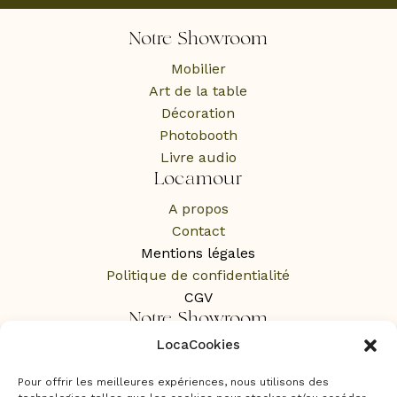
Notre Showroom
Mobilier
Art de la table
Décoration
Photobooth
Livre audio
Locamour
A propos
Contact
Mentions légales
Politique de confidentialité
CGV
Notre Showroom
LocaCookies
1 Rue des Rochers,
65100 Lourdes
Pour offrir les meilleures expériences, nous utilisons des
Sur RDV uniquement