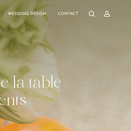
search
accoun
WEDDING DESIGN
CONTACT
e
la
table
ents