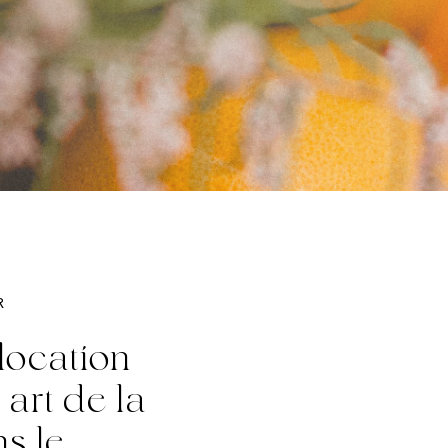
R
location
t
art
de
la
ns
le