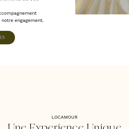
t accompagnement
e notre engagement.
E
S
LOCAMOUR
Une
Experience
Unique