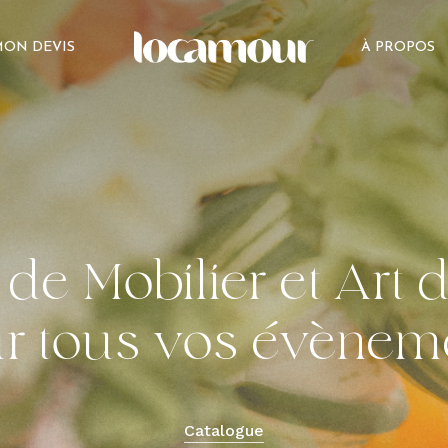
ON DEVIS
À PROPOS
de
Mobilier
et
Art
d
r tous vos
évènem
Catalogue