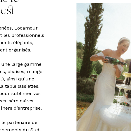
est
rénées, Locamour
t les professionnels
ments élégants,
ent organisés.
on une large gamme
les, chaises, mange-
), ainsi qu’une
a table (assiettes,
 pour sublimer vos
ées, séminaires,
îners d’entreprise.
le partenaire de
vénements du Sud-