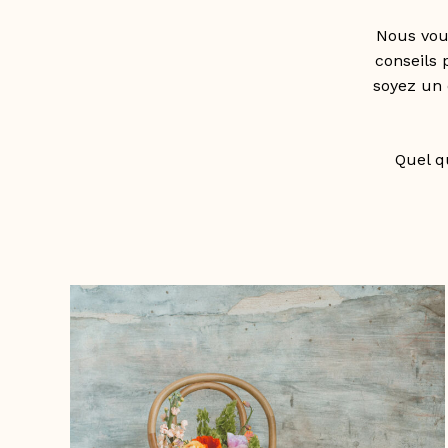
Nous vou
conseils 
soyez un 
Quel qu
http://locamour.com/cat
produit/mobilier/