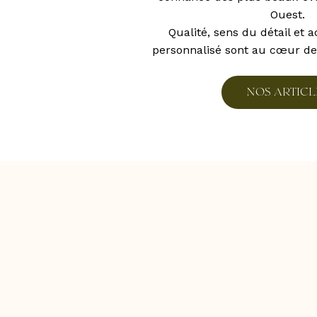
Ouest.
Qualité, sens du détail e
personnalisé sont au cœur d
N
O
S
A
R
T
I
C
L