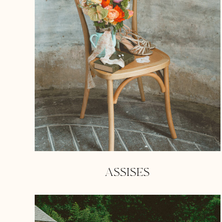
ASSISES
http://locamour.com/cat
produit/mobilier/