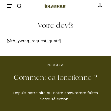
Skip
Menu
to
search
acc
main
content
Votre
devis
[yith_ywraq_request_quote]
PROCESS
Comment
ca
fonctionne
?
Depuis notre site ou notre showromm faites
votre sélection !