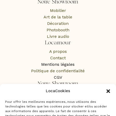
Notre Showroom
Mobilier
Art de la table
Décoration
Photobooth
Livre audio
Locamour
A propos
Contact
Mentions légales
Politique de confidentialité
CGV
Notre Showroom
LocaCookies
1 Rue des Rochers,
65100 Lourdes
Pour offrir les meilleures expériences, nous utilisons des
Sur RDV uniquement
technologies telles que les cookies pour stocker et/ou accéder
aux informations des appareils. Le fait de consentir à ces
technologies nous permettra de traiter des données telles que le