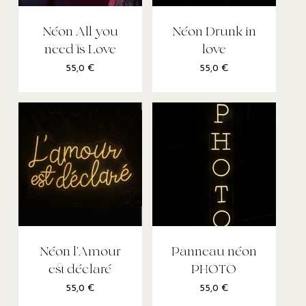
Néon All you
Néon Drunk in
need is Love
love
55,0
€
55,0
€
Néon l’Amour
Panneau néon
est déclaré
PHOTO
55,0
€
55,0
€