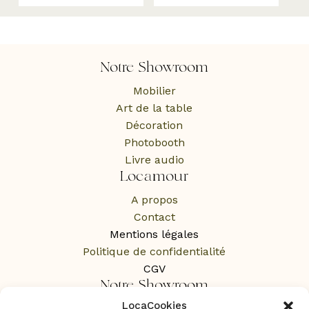
Notre Showroom
Mobilier
Art de la table
Décoration
Photobooth
Livre audio
Locamour
A propos
Contact
Mentions légales
Politique de confidentialité
CGV
Notre Showroom
LocaCookies
1 Rue des Rochers,