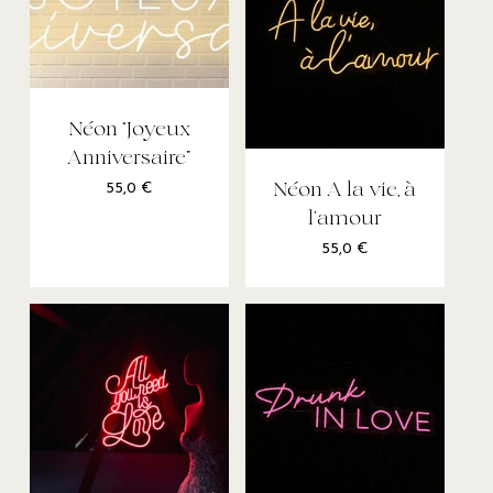
Néon “Joyeux
Anniversaire”
Néon A la vie, à
55,0
€
l’amour
55,0
€