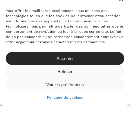
65100 Lourdes
Pour offrir les meilleures expériences, nous utilisons des
Sur RDV uniquement
technologies telles que les cookies pour stocker et/ou accéder
aux informations des appareils. Le fait de consentir à ces
technologies nous permettra de traiter des données telles que le
comportement de navigation ou les ID uniques sur ce site. Le fait
de ne pas consentir ou de retirer son consentement peut avoir un
effet négatif sur certaines caractéristiques et fonctions.
Accepter
Refuser
Locamour © – 2024 Tous droits résérvés . Site par
Voir les préférences
Agence Neamera
Contact : contact@locamour.com 06 20 53 43 87
Politique de cookies