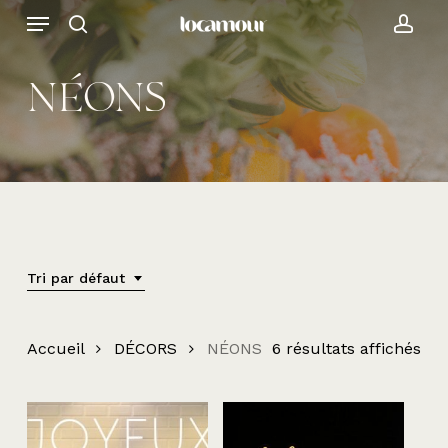
Skip
Menu
to
search
acc
main
content
NÉONS
Tri par défaut
Accueil
DÉCORS
NÉONS
6 résultats affichés