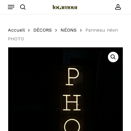
Skip
Menu
to
search
acc
main
content
Accueil
DÉCORS
NÉONS
Panneau néon
PHOTO