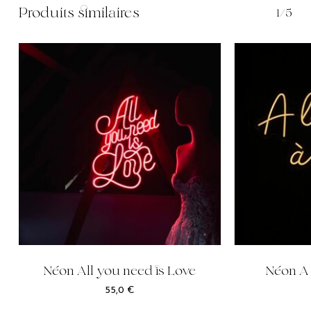
Produits similaires
1/5
Néon All you need is Love
Néon A 
55,0
€