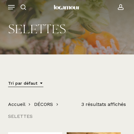
Skip
Menu
to
search
acc
main
content
SELETTES
Tri par défaut
Accueil
DÉCORS
3 résultats affichés
SELETTES