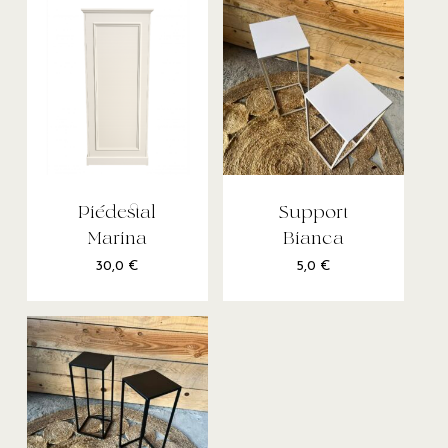
Piédestal
Support
Marina
Bianca
30,0
€
5,0
€