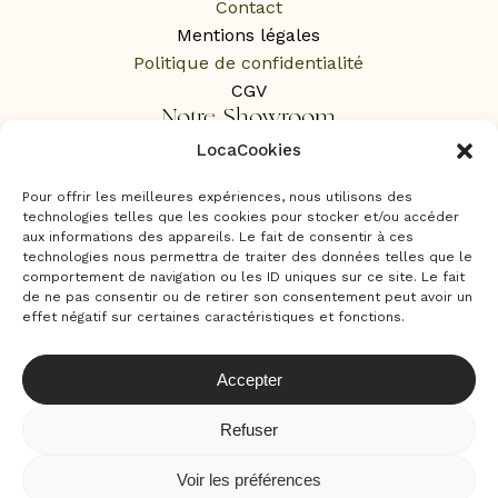
Contact
Mentions légales
Politique de confidentialité
CGV
Notre Showroom
LocaCookies
1 Rue des Rochers,
65100 Lourdes
Pour offrir les meilleures expériences, nous utilisons des
Sur RDV uniquement
technologies telles que les cookies pour stocker et/ou accéder
aux informations des appareils. Le fait de consentir à ces
technologies nous permettra de traiter des données telles que le
comportement de navigation ou les ID uniques sur ce site. Le fait
de ne pas consentir ou de retirer son consentement peut avoir un
effet négatif sur certaines caractéristiques et fonctions.
Accepter
Refuser
Locamour © – 2024 Tous droits résérvés . Site par
Voir les préférences
Agence Neamera