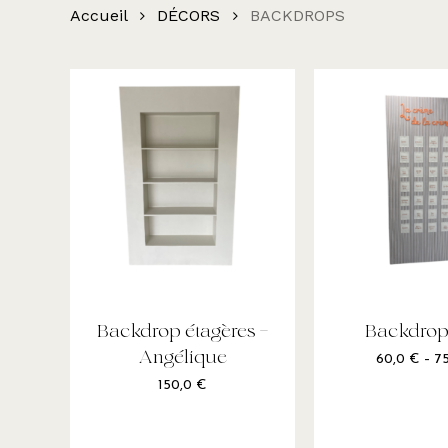
Accueil
DÉCORS
BACKDROPS
Ce
produit
a
plusieurs
Backdrop étagères –
Backdrop
variations.
Angélique
60,0
€
–
7
Les
150,0
€
options
peuvent