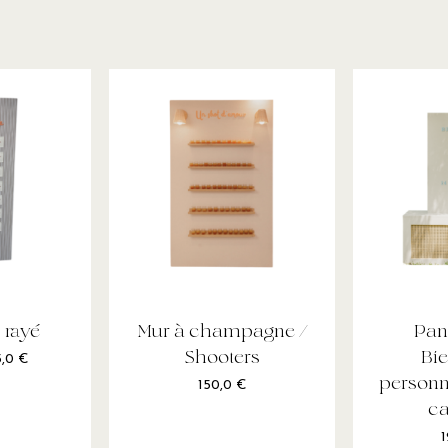
 rayé
Mur à champagne /
Pan
Shooters
Bi
5,0
€
personn
150,0
€
c