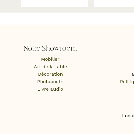
être
choisies
sur
la
page
du
produit
Notre Showroom
Mobilier
Art de la table
Décoration
M
Photobooth
Politi
Livre audio
Loca