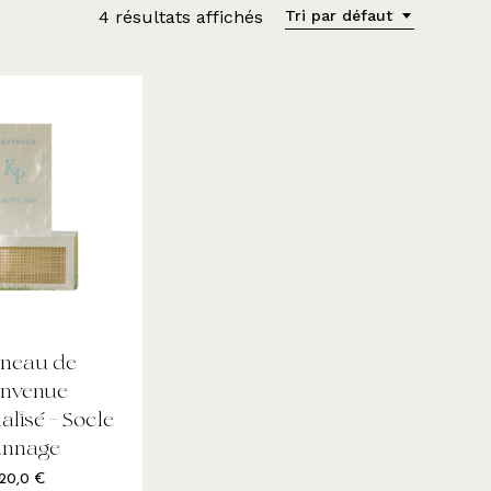
4 résultats affichés
Tri par défaut
neau de
envenue
alisé – Socle
annage
120,0
€