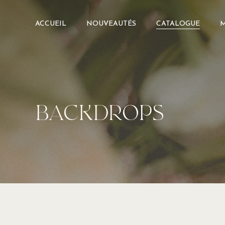
Skip
to
ACCUEIL
NOUVEAUTÉS
CATALOGUE
M
main
content
BACKDROPS