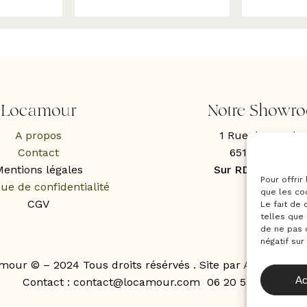
Locamour
Notre Showr
A propos
1 Rue des Roche
Contact
65100 Lourde
entions légales
Sur RDV uniquem
Pour offrir
que de confidentialité
que les co
CGV
Le fait de
telles que 
de ne pas 
négatif sur
mour © – 2024 Tous droits résérvés . Site par
Agence Ne
Ac
Contact : contact@locamour.com 06 20 53 43 87