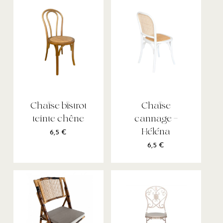
Chaise bistrot
Chaise
teinte chêne
cannage –
Héléna
6,5
€
6,5
€