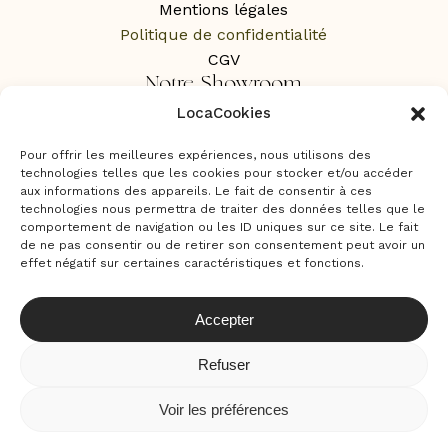
Mentions légales
Politique de confidentialité
CGV
Notre Showroom
LocaCookies
1 Rue des Rochers,
65100 Lourdes
Pour offrir les meilleures expériences, nous utilisons des
Sur RDV uniquement
technologies telles que les cookies pour stocker et/ou accéder
aux informations des appareils. Le fait de consentir à ces
technologies nous permettra de traiter des données telles que le
comportement de navigation ou les ID uniques sur ce site. Le fait
de ne pas consentir ou de retirer son consentement peut avoir un
effet négatif sur certaines caractéristiques et fonctions.
Accepter
Refuser
Locamour © – 2024 Tous droits résérvés . Site par
Voir les préférences
Agence Neamera
Contact : contact@locamour.com 06 20 53 43 87