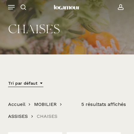
Skip
Menu
to
search
acc
main
content
CHAISES
Tri par défaut
Accueil
MOBILIER
5 résultats affichés
ASSISES
CHAISES