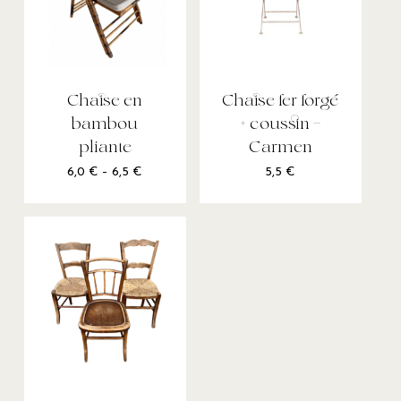
Chaise en
Chaise fer forgé
bambou
+ coussin –
pliante
Carmen
6,0
€
–
6,5
€
5,5
€