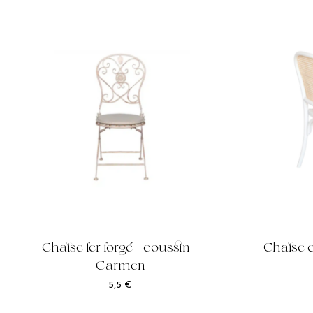
Chaise fer forgé + coussin –
Chaise 
Carmen
5,5
€