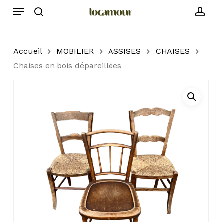
Skip
Menu
to
search
acc
main
content
Accueil
MOBILIER
ASSISES
CHAISES
Chaises en bois dépareillées