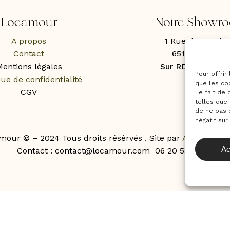
Locamour
Notre Showr
A propos
1 Rue des Roche
Contact
65100 Lourde
entions légales
Sur RDV uniquem
Pour offrir
que de confidentialité
que les co
CGV
Le fait de
telles que 
de ne pas 
négatif sur
mour © – 2024 Tous droits résérvés . Site par
Agence Ne
Ac
Contact : contact@locamour.com 06 20 53 43 87