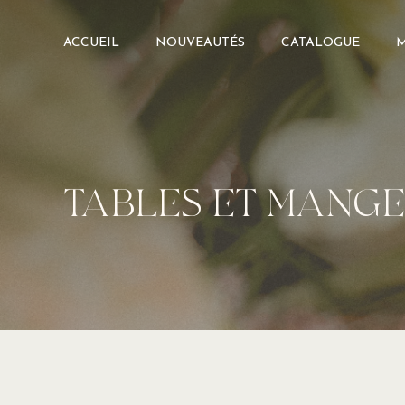
Skip
to
ACCUEIL
NOUVEAUTÉS
CATALOGUE
M
main
content
TABLES ET MANG