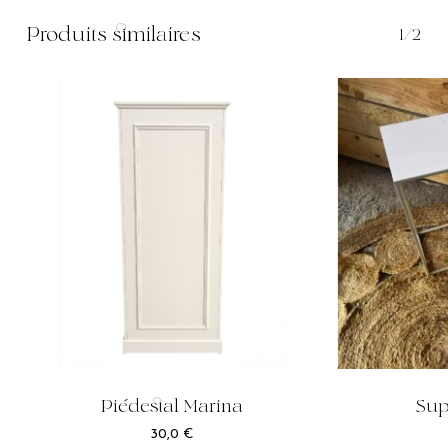
Produits similaires
1/2
Piédestal Marina
Sup
30,0
€