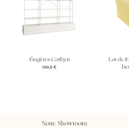
Étagères Corbyn
Lot de 1
be
100,0
€
Notre Showroom