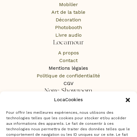
Mobilier
Art de la table
Décoration
Photobooth
Livre audio
Locamour
A propos
Contact
Mentions légales
Politique de confidentialité
CGV
Notre Showroom
LocaCookies
1 Rue des Rochers,
65100 Lourdes
Pour offrir les meilleures expériences, nous utilisons des
Sur RDV uniquement
technologies telles que les cookies pour stocker et/ou accéder
aux informations des appareils. Le fait de consentir à ces
technologies nous permettra de traiter des données telles que le
comportement de navigation ou les ID uniques sur ce site. Le fait