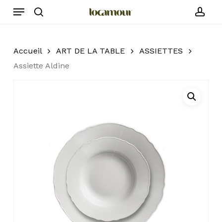
Skip
Menu
to
search
acc
main
content
Accueil
ART DE LA TABLE
ASSIETTES
Assiette Aldine