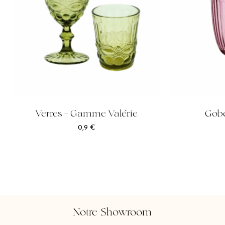
Verres – Gamme Valérie
Gobe
0,9
€
Notre Showroom