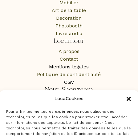
Mobilier
Art de la table
Décoration
Photobooth
Livre audio
Locamour
A propos
Contact
Mentions légales
Politique de confidentialité
CGV
Notre Showroom
LocaCookies
1 Rue des Rochers,
65100 Lourdes
Pour offrir les meilleures expériences, nous utilisons des
Sur RDV uniquement
technologies telles que les cookies pour stocker et/ou accéder
aux informations des appareils. Le fait de consentir à ces
technologies nous permettra de traiter des données telles que le
comportement de navigation ou les ID uniques sur ce site. Le fait