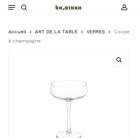
Skip
Menu
to
search
acc
main
content
Accueil
ART DE LA TABLE
VERRES
Coupe
à champagne