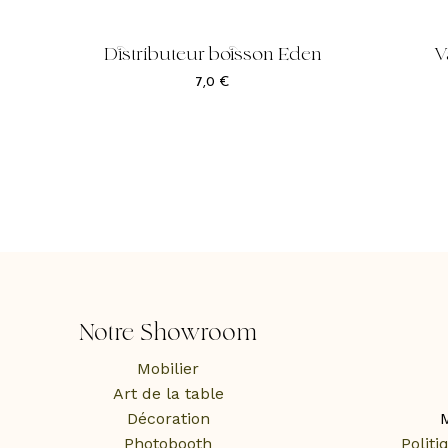
Distributeur boisson Eden
V
7,0
€
Notre Showroom
Mobilier
Art de la table
Décoration
M
Photobooth
Politi