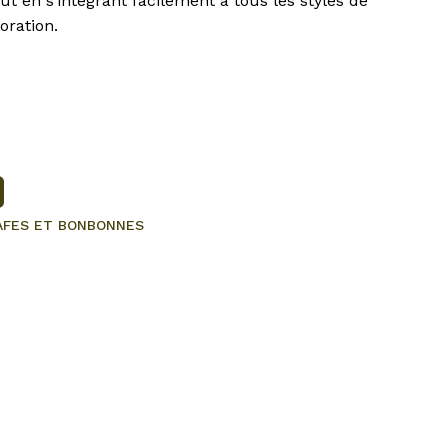
ut en s’intégrant facilement à tous les styles de
oration.
AFES ET BONBONNES