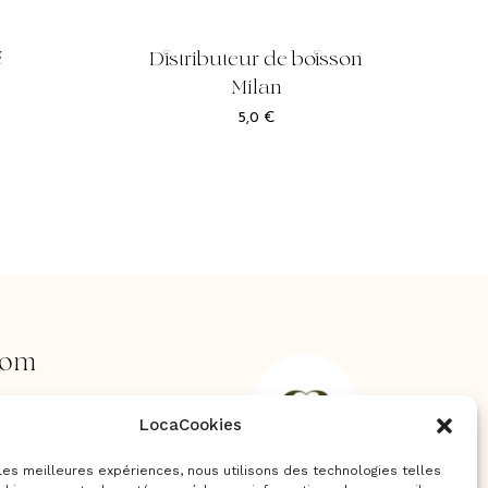
é
Distributeur de boisson
Milan
5,0
€
oom
rs,
LocaCookies
s
ent
 les meilleures expériences, nous utilisons des technologies telles