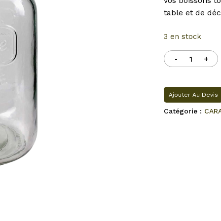
vos boissons to
table et de déc
3 en stock
Ajouter Au Devis
Catégorie :
CAR