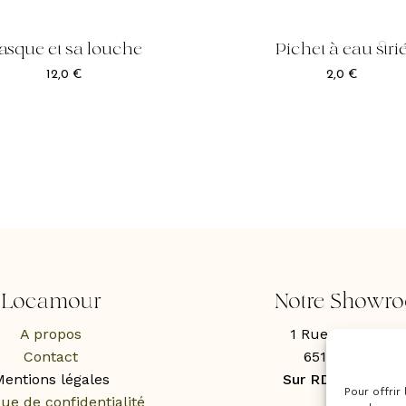
asque et sa louche
Pichet à eau stri
12,0
€
2,0
€
Locamour
Notre Showr
A propos
1 Rue des Roche
Contact
65100 Lourde
entions légales
Sur RDV uniquem
Pour offrir
que de confidentialité