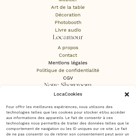
Art de la table
Décoration
Photobooth
Livre audio
Locamour
A propos
Contact
Mentions légales
Politique de confidentialité
CGV
Notre Showroom
LocaCookies
1 Rue des Rochers,
65100 Lourdes
Pour offrir les meilleures expériences, nous utilisons des
Sur RDV uniquement
technologies telles que les cookies pour stocker et/ou accéder
aux informations des appareils. Le fait de consentir à ces
technologies nous permettra de traiter des données telles que le
comportement de navigation ou les ID uniques sur ce site. Le fait
de ne pas consentir ou de retirer son consentement peut avoir un