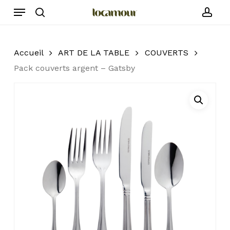
Skip
Menu
to
search
acc
main
content
Accueil
ART DE LA TABLE
COUVERTS
Pack couverts argent – Gatsby