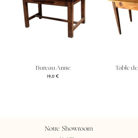
Bureau Anne
Table d
19,0
€
Notre Showroom