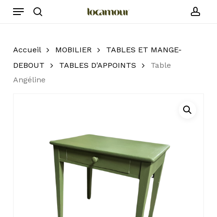
Skip
Menu
to
search
acc
main
content
Accueil
MOBILIER
TABLES ET MANGE-
DEBOUT
TABLES D'APPOINTS
Table
Angéline