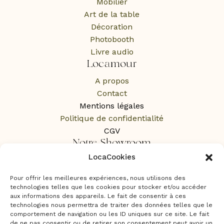
Mobilier
Art de la table
Décoration
Photobooth
Livre audio
Locamour
A propos
Contact
Mentions légales
Politique de confidentialité
CGV
Notre Showroom
LocaCookies
1 Rue des Rochers,
65100 Lourdes
Pour offrir les meilleures expériences, nous utilisons des
Sur RDV uniquement
technologies telles que les cookies pour stocker et/ou accéder
aux informations des appareils. Le fait de consentir à ces
technologies nous permettra de traiter des données telles que le
comportement de navigation ou les ID uniques sur ce site. Le fait
de ne pas consentir ou de retirer son consentement peut avoir un