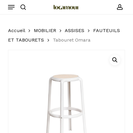
Skip
Menu
to
search
acc
main
content
Accueil
MOBILIER
ASSISES
FAUTEUILS
ET TABOURETS
Tabouret Omara