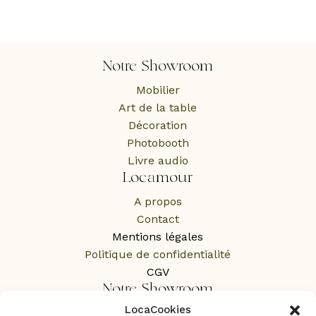
Notre Showroom
Mobilier
Art de la table
Décoration
Photobooth
Livre audio
Locamour
A propos
Contact
Mentions légales
Politique de confidentialité
CGV
Notre Showroom
LocaCookies
1 Rue des Rochers,