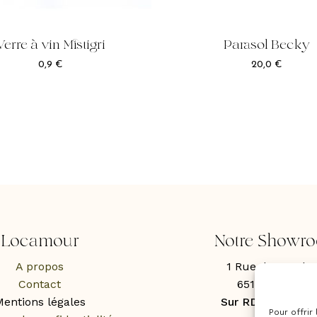
Verre à vin Mistigri
Parasol Becky
0,9
€
20,0
€
Locamour
Notre Showr
A propos
1 Rue des Roche
Contact
65100 Lourde
entions légales
Sur RDV uniquem
Pour offrir