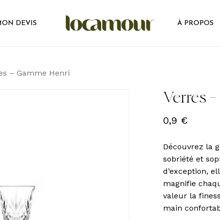
ON DEVIS
À PROPOS
res – Gamme Henri
Verres 
0,9
€
Découvrez la g
sobriété et so
d’exception, e
magnifie chaqu
valeur la fine
main confortab