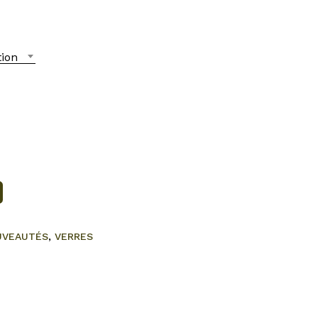
tion
UVEAUTÉS
,
VERRES