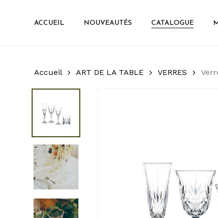
Skip
to
ACCUEIL
NOUVEAUTÉS
CATALOGUE
M
main
content
Accueil
ART DE LA TABLE
VERRES
Ver