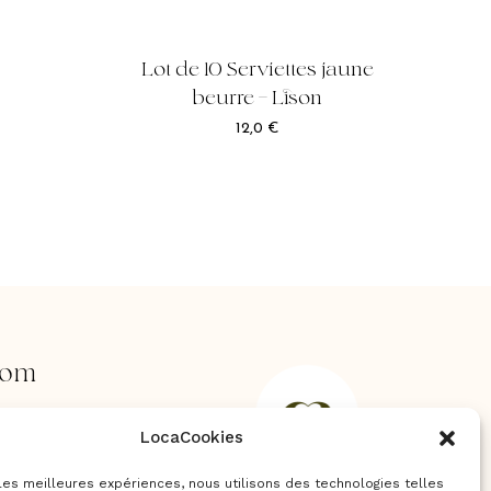
Lot de 10 Serviettes jaune
beurre – Lison
12,0
€
oom
rs,
LocaCookies
s
ent
 les meilleures expériences, nous utilisons des technologies telles