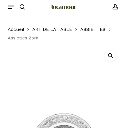
Skip
Menu
to
search
acc
main
content
Accueil
ART DE LA TABLE
ASSIETTES
Assiettes Zora