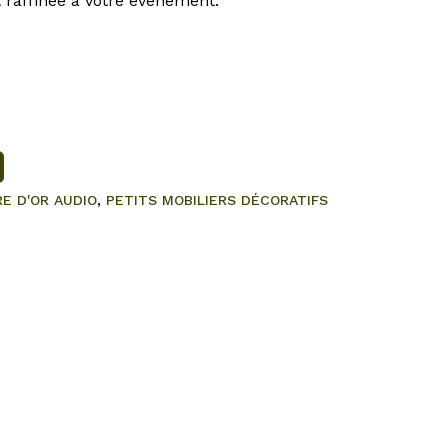
 raffinée à votre événement.
RE D'OR AUDIO
,
PETITS MOBILIERS DÉCORATIFS