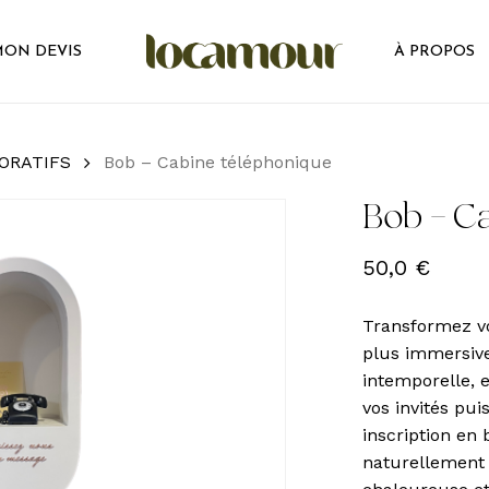
ON DEVIS
À PROPOS
ORATIFS
Bob – Cabine téléphonique
Bob – C
50,0
€
Transformez vo
plus immersiv
intemporelle, 
vos invités pu
inscription en 
naturellement 