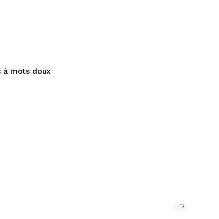
s à mots doux
1/2