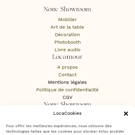
Notre Showroom
Mobilier
Art de la table
Décoration
Photobooth
Livre audio
Locamour
A propos
Contact
Mentions légales
Politique de confidentialité
CGV
Notre Showroom
LocaCookies
1 Rue des Rochers,
65100 Lourdes
Pour offrir les meilleures expériences, nous utilisons des
Sur RDV uniquement
technologies telles que les cookies pour stocker et/ou accéder