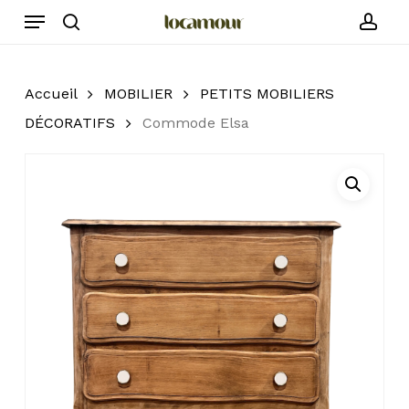
Skip
Menu
to
search
acc
main
content
Accueil
MOBILIER
PETITS MOBILIERS
DÉCORATIFS
Commode Elsa