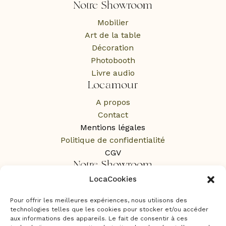
Notre Showroom
Mobilier
Art de la table
Décoration
Photobooth
Livre audio
Locamour
A propos
Contact
Mentions légales
Politique de confidentialité
CGV
Notre Showroom
LocaCookies
1 Rue des Rochers,
65100 Lourdes
Pour offrir les meilleures expériences, nous utilisons des
Sur RDV uniquement
technologies telles que les cookies pour stocker et/ou accéder
aux informations des appareils. Le fait de consentir à ces