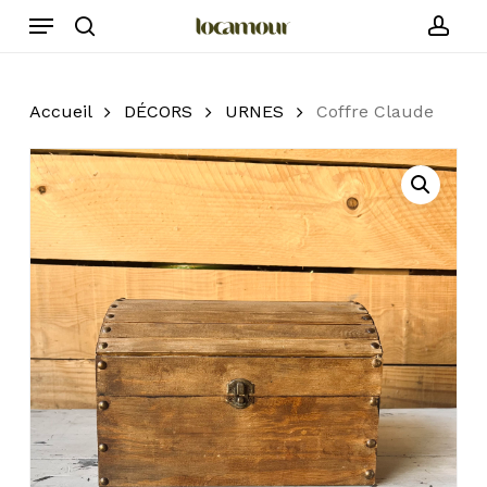
Skip
Menu
to
search
acc
main
content
Accueil
DÉCORS
URNES
Coffre Claude