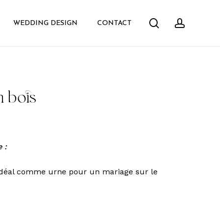
search
accoun
WEDDING DESIGN
CONTACT
n bois
 :
 idéal comme urne pour un mariage sur le