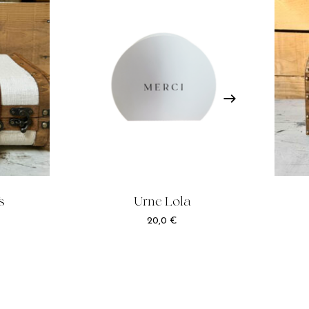
s
Urne Lola
20,0
€