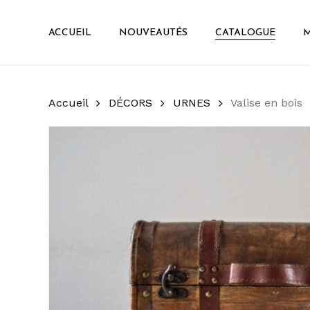
Skip
to
ACCUEIL
NOUVEAUTÉS
CATALOGUE
M
main
content
Accueil
DÉCORS
URNES
Valise en bois