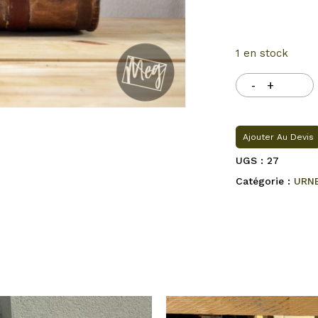
1 en stock
Ajouter Au Devis
UGS :
27
Catégorie :
URN